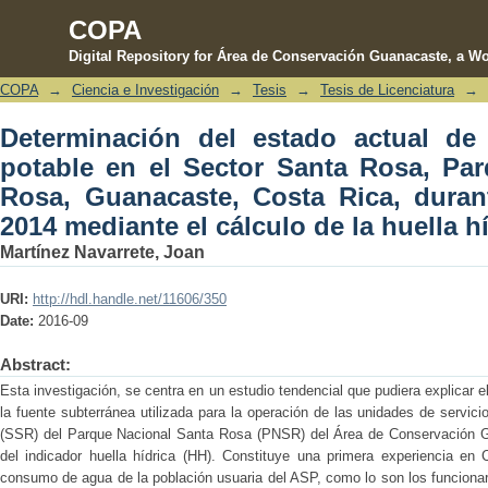
COPA
Digital Repository for Área de Conservación Guanacaste, a Wo
COPA
→
Ciencia e Investigación
→
Tesis
→
Tesis de Licenciatura
→
Determinación del estado actual de c
Determinación del estado actual d
Rosa, Parque Nacional Santa Rosa, G
potable en el Sector Santa Rosa, Pa
2012-2014 mediante el cálculo de la hue
Rosa, Guanacaste, Costa Rica, duran
2014 mediante el cálculo de la huella h
Martínez Navarrete, Joan
URI:
http://hdl.handle.net/11606/350
Date:
2016-09
Abstract:
Esta investigación, se centra en un estudio tendencial que pudiera explicar
la fuente subterránea utilizada para la operación de las unidades de servici
(SSR) del Parque Nacional Santa Rosa (PNSR) del Área de Conservación 
del indicador huella hídrica (HH). Constituye una primera experiencia en 
consumo de agua de la población usuaria del ASP, como lo son los funcionar