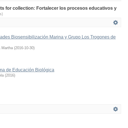
lts for collection: Fortalecer los procesos educativos y
s)
dades Biosensibilización Marina y Grupo Los Trogones de
a Martha
(
2016-10-30
)
a de Educación Biológica
ela
(
2016
)