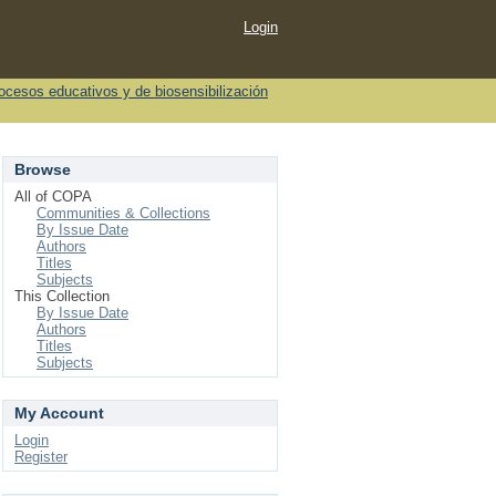
Login
rocesos educativos y de biosensibilización
Browse
All of COPA
Communities & Collections
By Issue Date
Authors
Titles
Subjects
This Collection
By Issue Date
Authors
Titles
Subjects
My Account
Login
Register