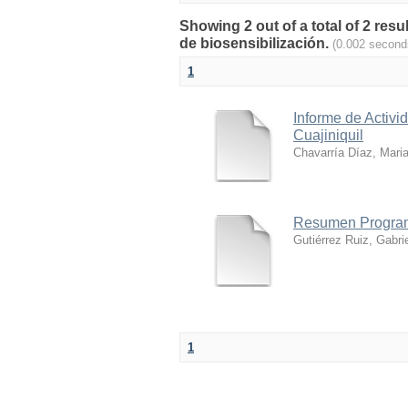
Showing 2 out of a total of 2 resu
de biosensibilización.
(0.002 second
1
Informe de Activi
Cuajiniquil
Chavarría Díaz, Mari
Resumen Program
Gutiérrez Ruiz, Gabri
1