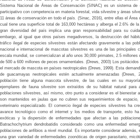
Sistema Nacional de Áreas de Conservación (SINAC) es un sistema de ges
participativo con competencia en materia forestal, vida silvestre y áreas si
11 áreas de conservación en todo el país. (Sinac, 2016), entre ellas el Ár
cual tiene una superficie total de 163,000 hectáreas y alberga el 2.6% de l
gran diversidad del país implica una gran responsabilidad para su cuida
embargo, al igual que otros países megadiversos, la destrucción del hábit
tráfico ilegal de especies silvestres están afectando gravemente a las po
nacional e internacional de mascotas silvestres es una de las principales c
escala mundial, se comercializan al año unos 30,000 primates, 2.5 millones d
de 500 a 600 millones de peces ornamentales. (Drews, 2003) Los psitácidos
el mercado de mascota en países neotropicales (Drews, 1999). Esta demand
de guacamayas neotropicales estén actualmente amenazadas (Drews, 
población tiene alguna mascota silvestre, de las cuales en su mayoría
ejemplares de fauna silvestre son extraídos de su hábitat natural para 
poblaciones silvestres, así mismo, otro punto a considerar es el bienestar
son mantenidos en jaulas que no cubren sus requerimientos de espacio, c
veterinario especializado. El comercio ilegal de especies silvestres ha cr
avance tecnológico como el internet y los medios de transporte, esto ha f
exóticas y la dispersión de enfermedades que afectan a las poblacione
Batrachochytrium dendrobatidis considerado como una enfermedad emerge
poblaciones de anfibios a nivel mundial. Es importante considerar además, e
una gran variedad de enfermedades zoonóticas de origen parasitario, micóti