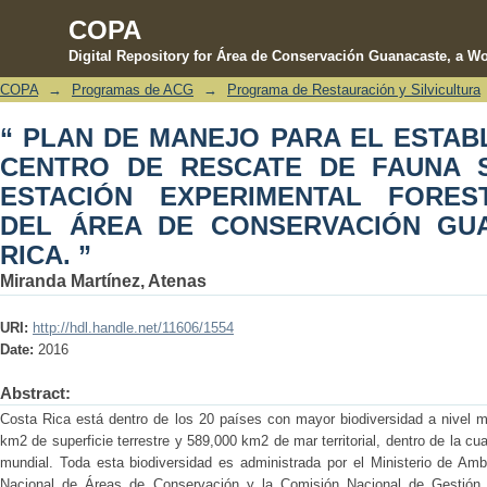
COPA
Digital Repository for Área de Conservación Guanacaste, a Wo
COPA
→
Programas de ACG
→
Programa de Restauración y Silvicultura
“ PLAN DE MANEJO PARA EL ESTAB
“ PLAN DE MANEJO PARA EL ESTAB
DE FAUNA SILVESTRE, EN LA 
CENTRO DE RESCATE DE FAUNA S
HORIZONTES, DEL ÁREA DE CONSERV
ESTACIÓN EXPERIMENTAL FORES
DEL ÁREA DE CONSERVACIÓN GU
RICA. ”
Miranda Martínez, Atenas
URI:
http://hdl.handle.net/11606/1554
Date:
2016
Abstract:
Costa Rica está dentro de los 20 países con mayor biodiversidad a nivel m
km2 de superficie terrestre y 589,000 km2 de mar territorial, dentro de la cu
mundial. Toda esta biodiversidad es administrada por el Ministerio de Amb
Nacional de Áreas de Conservación y la Comisión Nacional de Gestión de