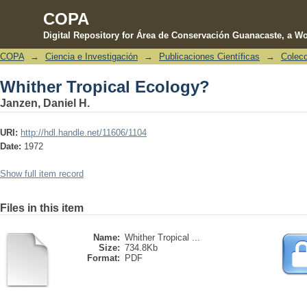
COPA
Digital Repository for Área de Conservación Guanacaste, a Wo
COPA
→
Ciencia e Investigación
→
Publicaciones Científicas
→
Colecc
Whither Tropical Ecology?
Whither Tropical Ecology?
Janzen, Daniel H.
URI:
http://hdl.handle.net/11606/1104
Date:
1972
Show full item record
Files in this item
Name:
Whither Tropical ...
Size:
734.8Kb
Format:
PDF