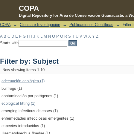
COPA
Digital Repository for Área de Conservación Guanacaste, a Wo
COPA
→
Ciencia e Investigación
→
Publicaciones Científicas
→
Filter
Filter by: Subject
A
B
C
D
E
F
G
H
I
J
K
L
M
N
O
P
Q
R
S
T
U
V
W
X
Y
Z
Starts with
Filter by: Subject
Now showing items 1-10
adecuación ecológica (1)
bullfrogs (1)
contaminación por patógenos (1)
ecological fitting (1)
emerging infectious diseases (1)
enfermedades infecciosas emergentes (1)
especies introducidas (1)
Haematoloechus floedae (1)