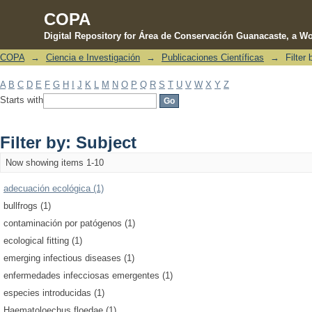
COPA
Digital Repository for Área de Conservación Guanacaste, a Wo
COPA
→
Ciencia e Investigación
→
Publicaciones Científicas
→
Filter
Filter by: Subject
A
B
C
D
E
F
G
H
I
J
K
L
M
N
O
P
Q
R
S
T
U
V
W
X
Y
Z
Starts with
Filter by: Subject
Now showing items 1-10
adecuación ecológica (1)
bullfrogs (1)
contaminación por patógenos (1)
ecological fitting (1)
emerging infectious diseases (1)
enfermedades infecciosas emergentes (1)
especies introducidas (1)
Haematoloechus floedae (1)