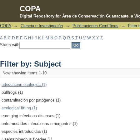
COPA
Digital Repository for Área de Conservación Guanacaste, a Wo
COPA
→
Ciencia e Investigación
→
Publicaciones Científicas
→
Filter
Filter by: Subject
A
B
C
D
E
F
G
H
I
J
K
L
M
N
O
P
Q
R
S
T
U
V
W
X
Y
Z
Starts with
Filter by: Subject
Now showing items 1-10
adecuación ecológica (1)
bullfrogs (1)
contaminación por patógenos (1)
ecological fitting (1)
emerging infectious diseases (1)
enfermedades infecciosas emergentes (1)
especies introducidas (1)
Haematoloechus floedae (1)