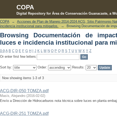
COPA
Digital Repository for Área de Conservación Guanacaste, a Wo
COPA
→
Acciones de Plan de Manejo 2014-2024 ACG, Sitio Patrimonio Na
Browsing Documentación de impac
incidencia institucional para mitigarlos.
→
Browsing Documentación de impact
institucional para mitigarlos. by Title
Browsing Documentación de impac
luces e incidencia institucional para mi
0-9
A
B
C
D
E
F
G
H
I
J
K
L
M
N
O
P
Q
R
S
T
U
V
W
X
Y
Z
Or enter first few letters:
Sort by:
Order:
Results:
Now showing items 1-3 of 3
ACG-DIR-050 TOMZA.pdf
Masís, Alejandro
(
2016-02-02
)
Envío a Dirección de Hidrocarburos nota técnica sobre luces en planta em
ACG-DIR-251 TOMZA.pdf